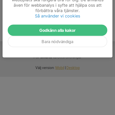
även för webbanalys i syfte att hjälpa oss att
Ålder
7 år
förbättra våra tjänster.
Så använder vi cookies
Godkänn alla kakor
Bara nödvändiga
För
smarta
idrottsföreningar
Välj version:
Mobil
|
Desktop