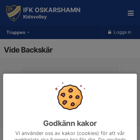
IFK OSKARSHAMN
Kidsvolley
Logga in
Truppen
Vide Backskär
Godkänn kakor
Vi använder oss av kakor (cookies) för att vår
webbplats ska fungera bra för dig. De används
Position
-