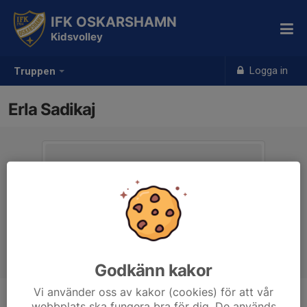
IFK OSKARSHAMN
Kidsvolley
Logga in
Truppen
Erla Sadikaj
Godkänn kakor
Vi använder oss av kakor (cookies) för att vår
webbplats ska fungera bra för dig. De används
Position
-