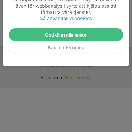
även för webbanalys i syfte att hjälpa oss att
Ålder
9 år
förbättra våra tjänster.
Så använder vi cookies
Godkänn alla kakor
Bara nödvändiga
För
smarta
idrottsföreningar
Välj version:
Mobil
|
Desktop