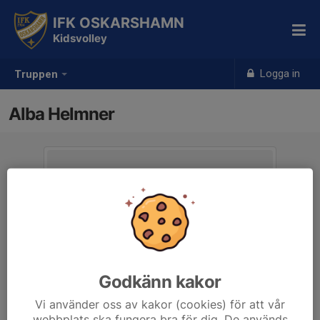
IFK OSKARSHAMN
Kidsvolley
Logga in
Truppen
Alba Helmner
Godkänn kakor
Vi använder oss av kakor (cookies) för att vår
webbplats ska fungera bra för dig. De används
Position
-