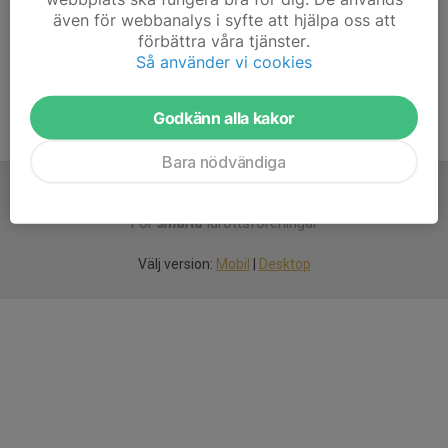
även för webbanalys i syfte att hjälpa oss att
Ålder
9 år
förbättra våra tjänster.
Så använder vi cookies
Godkänn alla kakor
Bara nödvändiga
För
smarta
idrottsföreningar
Välj version:
Mobil
|
Desktop