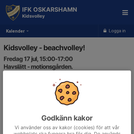
IFK OSKARSHAMN
Kidsvolley
Logga in
Kalender
Kidsvolley - beachvolley!
Fredag 17 jul, 15:00-17:00
Havslätt - motionsgården.
Samling: 14:55
Öppet för alla, barn/ungdomar mellan 6-18 år! Ta gärna
med en kompis.
Godkänn kakor
Vi använder oss av kakor (cookies) för att vår
webbplats ska fungera bra för dig. De används