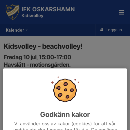
IFK OSKARSHAMN
Kidsvolley
Logga in
Kalender
Kidsvolley - beachvolley!
Fredag 10 jul, 15:00-17:00
Havslätt - motionsgården.
Samling: 14:55
Öppet för alla, barn/ungdomar mellan 6-18 år! Ta gärna
med en kompis.
Godkänn kakor
Vi använder oss av kakor (cookies) för att vår
webbplats ska fungera bra för dig. De används