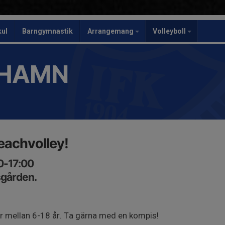
kul
Barngymnastik
Arrangemang
Volleyboll
SHAMN
beachvolley!
00-17:00
sgården.
r mellan 6-18 år. Ta gärna med en kompis!