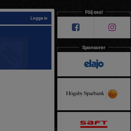
Följ oss!
Logga in
Sponsorer