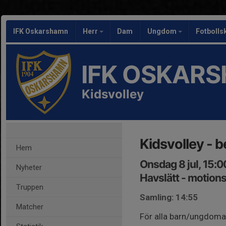
IFK Oskarshamn
Herr
Dam
Ungdom
Fotbolls
IFK OSKAR
Kidsvolley
Kidsvolley - 
Hem
Onsdag 8 jul, 15:
Nyheter
Havslätt - motion
Truppen
Samling: 14:55
Matcher
För alla barn/ungdoma