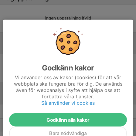
Ingen uppställning ifylld
Inför match
Godkänn kakor
Inget skrivet
Vi använder oss av kakor (cookies) för att vår
webbplats ska fungera bra för dig. De används
även för webbanalys i syfte att hjälpa oss att
förbättra våra tjänster.
Tabell
Så använder vi cookies
Div 4 NÖ Dam
M
+/-
P
Godkänn alla kakor
1. Västerviks damfotboll IF B
9
13
22
Bara nödvändiga