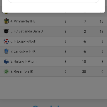
2. RBK/IFKO
9
33
21
3. Hultsfreds FK
9
13
21
4. Vimmerby IF B
9
7
15
5. FC Vetlanda Dam U
8
2
13
6. IF Eksjö Fotboll
9
-6
9
7. Landsbro IF FK
8
-6
9
8. Hultsjö IF Atom
8
-18
3
9. Rosenfors IK
9
-38
0