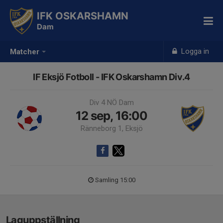
IFK OSKARSHAMN
Dam
Logga in
Matcher
IF Eksjö Fotboll - IFK Oskarshamn Div.4
Div 4 NÖ Dam
12 sep, 16:00
Ränneborg 1, Eksjö
Samling 15:00
Laguppställning