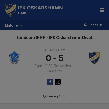
IFK OSKARSHAMN
Dam
Logga in
Matcher
Landsbro IF FK - IFK Oskarshamn Div.4
Div 4 NÖ Dam
0 - 5
8 jun, 19:30, Borovallen 1,
Landsbro
Samling 18:30