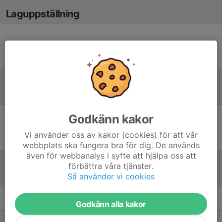
Laguppställning
Ingen uppställning ifylld
Referat
Godkänn kakor
Inget referat skrivet
Vi använder oss av kakor (cookies) för att vår
webbplats ska fungera bra för dig. De används
även för webbanalys i syfte att hjälpa oss att
förbättra våra tjänster.
Tabell
Så använder vi cookies
Div 4 NÖ Dam
M
+/-
P
Godkänn alla kakor
1. Västerviks damfotboll IF B
9
13
22