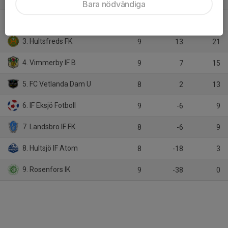
Bara nödvändiga
2. RBK/IFKO
9
33
21
3. Hultsfreds FK
9
13
21
4. Vimmerby IF B
9
7
15
5. FC Vetlanda Dam U
8
2
13
6. IF Eksjö Fotboll
9
-6
9
7. Landsbro IF FK
8
-6
9
8. Hultsjö IF Atom
8
-18
3
9. Rosenfors IK
9
-38
0